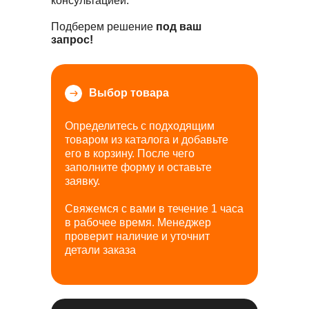
консультацией.
Подберем решение
под ваш
запрос!
Выбор товара
Определитесь с подходящим
товаром из каталога и добавьте
его в корзину. После чего
заполните форму и оставьте
заявку.
Свяжемся с вами в течение 1 часа
в рабочее время. Менеджер
проверит наличие и уточнит
детали заказа