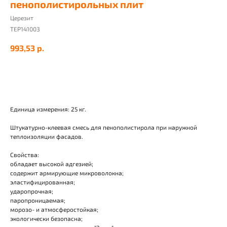
пенополистирольных плит
Церезит
TEP141003
993,53
р.
Добавить в корзину
Единица измерения: 25 кг.
Штукатурно-клеевая смесь для пенополистирола при наружной
теплоизоляции фасадов.
Свойства:
обладает высокой адгезией;
содержит армирующие микроволокна;
эластифицированная;
ударопрочная;
паропроницаемая;
морозо- и атмосферостойкая;
экологически безопасна;