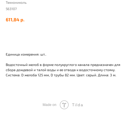
Технониколь
563107
611,84
р.
Добавить в корзину
Единица измерения: шт..
Водосточный желоб в форме полукруглого канала предназначен для
сбора дождевой и талой воды и ее отвода к водосточному стояку.
Система: D желоба 125 мм, D трубы 82 мм. Цвет: серый. Длина: 3 м.
Tilda
Made on