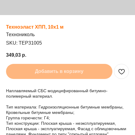
Техноэласт ХПП, 10х1 м
Технониколь
SKU:
TEP31005
349,03
р.
Добавить в корзину
Наплавляемый СБС модицифированный битумно-
полимерный материал.
Тип материала: Гидроизоляционные битумные мембраны,
Кровельные битумные мембраны;
Группа горючести: Г4;
Тип конструкции: Плоская крыша - неэксплуатируемая,
Плоская крыша - эксплуатируемая, Фасад с облицовочными
панелями, Фундамент по типу "открытый котлован",